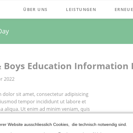
ÜBER UNS
LEISTUNGEN
ERNEUE
Day
& Boys Education Information
r 2022
dolor sit amet, consectetur adipisicing
 eiusmod tempor incididunt ut labore et
a aliqua. Ut enim ad minim veniam, quis
itation ullamco laboris nisi ut aliquip ex ea
sequat. Duis aute irure dolor in
erer Website ausschliesslich Cookies, die technisch notwendig sind.
t in voluptate velit esse cillum dolore eu