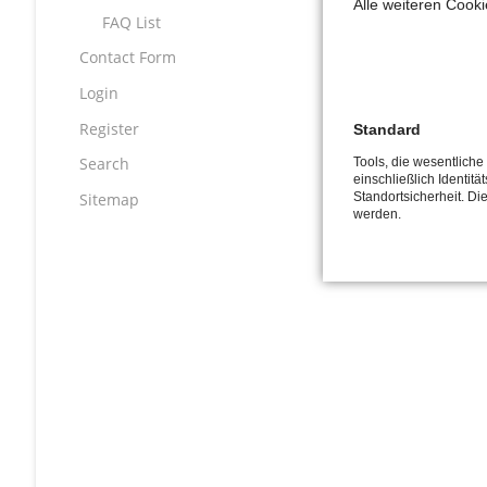
Alle weiteren Cook
fugiat nulla
FAQ List
non proident,
Contact Form
anim id est 
Login
Sed ut persp
Register
Standard
voluptatem a
Search
Tools, die wesentlich
einschließlich Identitä
quasi archit
Standortsicherheit. Di
Sitemap
werden.
Zurück