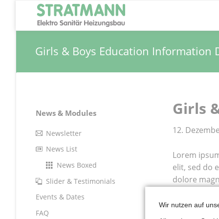
Girls & Boys Education Information 
Girls 
Navigation
News & Modules
überspringen
12. Dezembe
Newsletter
News List
Lorem ipsum 
News Boxed
elit, sed do
dolore magn
Slider & Testimonials
nostrud exerc
Events & Dates
commodo con
Wir nutzen auf uns
FAQ
reprehenderi