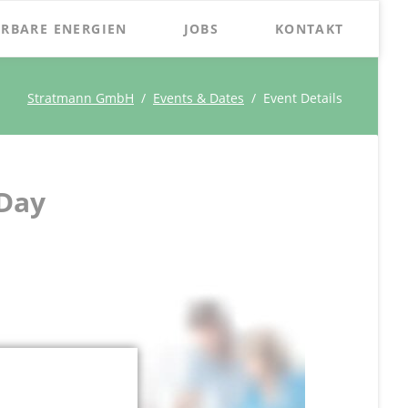
Naviga
RBARE ENERGIEN
JOBS
KONTAKT
übersp
Stratmann GmbH
Events & Dates
Event Details
 Day