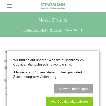
News Details
Stratmann GmbH
News List
News Details
Navigation
News & Modules
überspringen
Wir nutzen auf unserer Website ausschliesslich
Newsletter
Cookies, die technisch notwendig sind.
News List
Alle weiteren Cookies stehen unten gesondert zur
News Boxed
Zustimmung bzw. Ablehnung.
Slider & Testimonials
Events & Dates
Auswahl bestätigen
FAQ
FAQ List
Alle Cookies akzeptieren