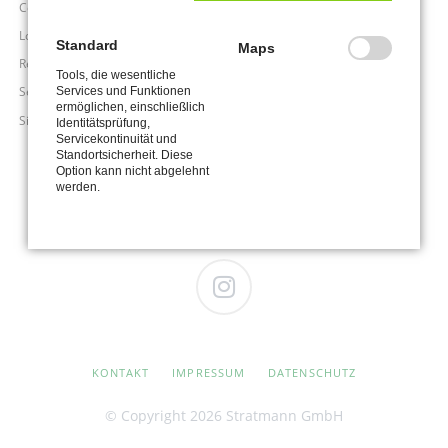
Contact Form
Login
Standard
Maps
Register
Tools, die wesentliche
Search
Services und Funktionen
ermöglichen, einschließlich
Sitemap
Identitätsprüfung,
Servicekontinuität und
Standortsicherheit. Diese
Option kann nicht abgelehnt
werden.
Instagram
NAVIGATION
KONTAKT
IMPRESSUM
DATENSCHUTZ
ÜBERSPRINGEN
© Copyright 2026 Stratmann GmbH