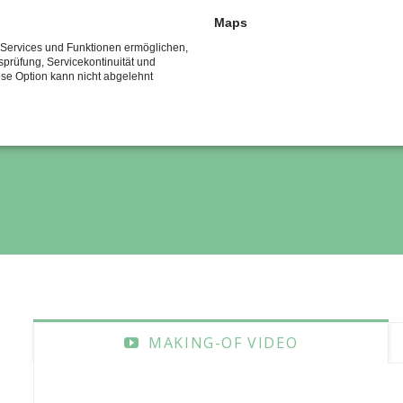
nde Legende hat mir so
Maps
e Services und Funktionen ermöglichen,
r machen kann, er ist ec
tsprüfung, Servicekontinuität und
ese Option kann nicht abgelehnt
KIM ASSEBURG
MAKING-OF VIDEO