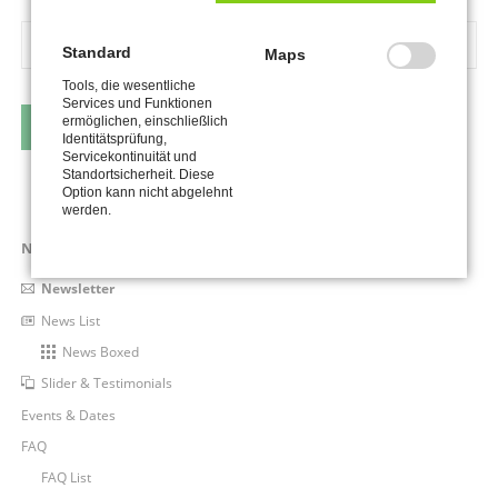
E-
Standard
Mail-
Maps
Adresse
Tools, die wesentliche
Services und Funktionen
ermöglichen, einschließlich
KÜNDIGEN
Identitätsprüfung,
Servicekontinuität und
Standortsicherheit. Diese
Option kann nicht abgelehnt
werden.
Navigation
News & Modules
überspringen
Newsletter
News List
News Boxed
Slider & Testimonials
Events & Dates
FAQ
FAQ List