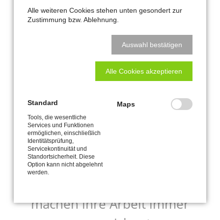
them tools, they'll do wonderful
Alle weiteren Cookies stehen unten gesondert zur
Zustimmung bzw. Ablehnung.
things with them.
Auswahl bestätigen
STEVEN „STEVE“ PAUL JOBS, APPLE INC.
Alle Cookies akzeptieren
Standard
Maps
Tools, die wesentliche
Preis-Leistungs-Verhältnis,
Services und Funktionen
ermöglichen, einschließlich
Professionalität, Qualität
Identitätsprüfung,
Servicekontinuität und
Standortsicherheit. Diese
Gutes Personal, sind immer
Option kann nicht abgelehnt
werden.
zuverlässig und freundlich,
machen ihre Arbeit immer