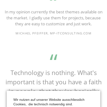
In my opinion currently the best themes available on
the market. I gladly use them for projects, because
they are easy to customize and just work.
MICHAEL PFEIFFER, MP-ITCONSULTING.COM
Technology is nothing. What's
important is that you have a faith
in people, that they're basically
good and smart, and if you give
Wir nutzen auf unserer Website ausschliesslich
Cookies, die technisch notwendig sind.