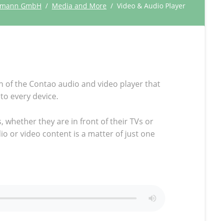
atmann GmbH
Media and More
Video & Audio Player
 of the Contao audio and video player that
to every device.
, whether they are in front of their TVs or
 or video content is a matter of just one