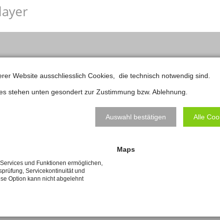
layer
erer Website ausschliesslich Cookies, die technisch notwendig sind.
ies stehen unten gesondert zur Zustimmung bzw. Ablehnung.
Auswahl bestätigen
Alle Coo
Maps
e Services und Funktionen ermöglichen,
tsprüfung, Servicekontinuität und
ese Option kann nicht abgelehnt