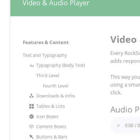
Video & Audio Player
Video
Navigation
Features & Content
überspringen
Every RockSo
Text and Typography
adds respons
Typography (Body Text)
Third Level
This way you 
using a smar
Fourth Level
click.
Downloads & Infos
Tables & Lists
Audio P
Icon Boxes
Content Boxes
Buttons & Bars